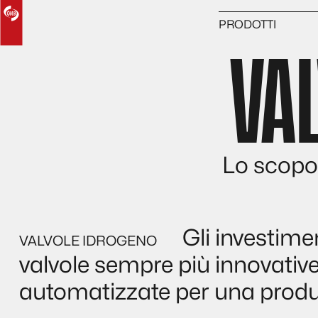
PRODOTTI
VA
Valvole Idrogeno
Valvole CNG
Divisione Aerospa
Valvole IBU
Lavorazioni Metal
Lo scopo 
Gli investime
valvole sempre più innovative 
automatizzate per una produz