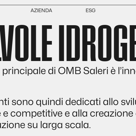
AZIENDA
ESG
LVOLE IDROG
Chi siamo
Ambiente
Certificati
Sociale
ce
Lavora con noi
Governance
Bilanci di sostenibilità
liche
principale di OMB Saleri è l’in
nti sono quindi dedicati allo sv
e competitive e alla creazione d
ione su larga scala.